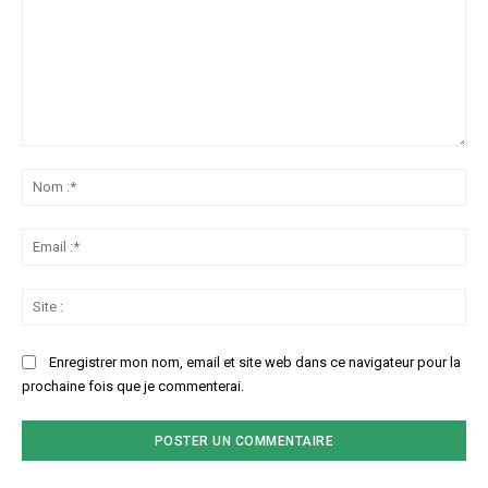
Commenter
:
No
:*
Ema
:*
Sit
:
Enregistrer mon nom, email et site web dans ce navigateur pour la
prochaine fois que je commenterai.