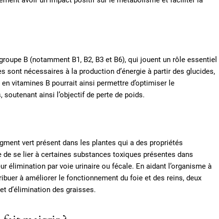
lement avoir un impact positif sur le métabolisme et faciliter la
groupe B (notamment B1, B2, B3 et B6), qui jouent un rôle essentiel
s sont nécessaires à la production d’énergie à partir des glucides,
 en vitamines B pourrait ainsi permettre d’optimiser le
soutenant ainsi l’objectif de perte de poids.
igment vert présent dans les plantes qui a des propriétés
e de se lier à certaines substances toxiques présentes dans
ur élimination par voie urinaire ou fécale. En aidant l’organisme à
tribuer à améliorer le fonctionnement du foie et des reins, deux
et d’élimination des graisses.