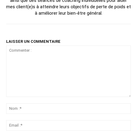
ainsi que des séances de coaching individuelles pour aider
mes client(e)s à atteindre leurs objectifs de perte de poids et
à améliorer leur bien-être général.
LAISSER UN COMMENTAIRE
Commenter
:
No
:*
Ema
:*