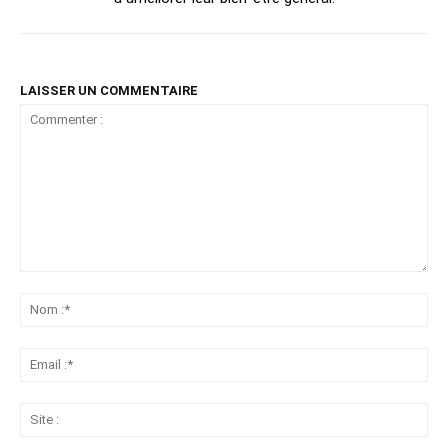
LAISSER UN COMMENTAIRE
Commenter
:
No
:*
Ema
:*
Sit
: