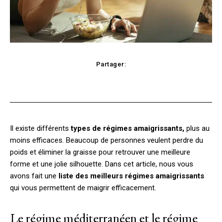
Partager:
cebook
Twitter
Pinterest
WhatsApp
Il existe différents
types de régimes amaigrissants,
plus au
moins efficaces. Beaucoup de personnes veulent perdre du
poids et éliminer la graisse pour retrouver une meilleure
forme et une jolie silhouette. Dans cet article, nous vous
avons fait une
liste des meilleurs régimes amaigrissants
qui vous permettent de maigrir efficacement.
Le régime méditerranéen et le régime