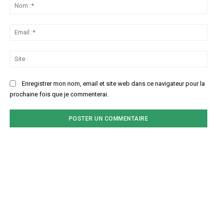
:
No
:*
Ema
:*
Sit
:
Enregistrer mon nom, email et site web dans ce navigateur pour la
prochaine fois que je commenterai.