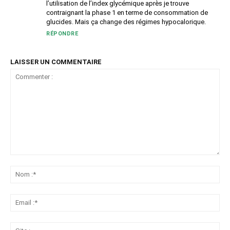
l’utilisation de l’index glycémique après je trouve
contraignant la phase 1 en terme de consommation de
glucides. Mais ça change des régimes hypocalorique.
RÉPONDRE
LAISSER UN COMMENTAIRE
Commenter
:
No
:*
Ema
:*
Sit