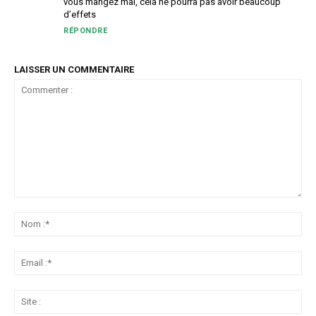
vous mangez mal, cela ne pourra pas avoir beaucoup
d’effets
RÉPONDRE
LAISSER UN COMMENTAIRE
Commenter
:
No
:*
Ema
:*
Sit
: