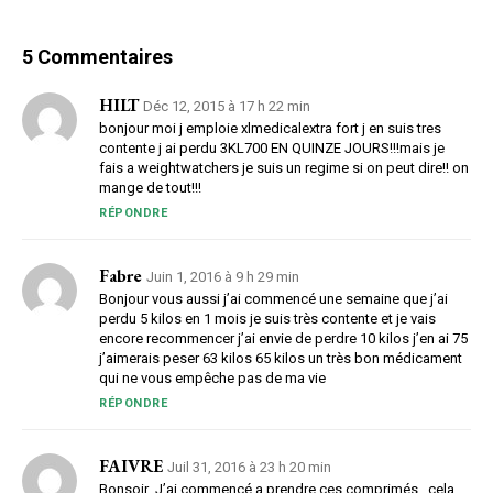
5 Commentaires
HILT
Déc 12, 2015 à 17 h 22 min
bonjour moi j emploie xlmedicalextra fort j en suis tres
contente j ai perdu 3KL700 EN QUINZE JOURS!!!mais je
fais a weightwatchers je suis un regime si on peut dire!! on
mange de tout!!!
RÉPONDRE
Fabre
Juin 1, 2016 à 9 h 29 min
Bonjour vous aussi j’ai commencé une semaine que j’ai
perdu 5 kilos en 1 mois je suis très contente et je vais
encore recommencer j’ai envie de perdre 10 kilos j’en ai 75
j’aimerais peser 63 kilos 65 kilos un très bon médicament
qui ne vous empêche pas de ma vie
RÉPONDRE
FAIVRE
Juil 31, 2016 à 23 h 20 min
Bonsoir .J’ai commencé a prendre ces comprimés , cela