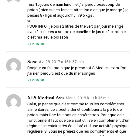
fera 15 jours demain lundi ; et j’ai perdu beaucoup de
poids ( bien sur en faisant attention a ce que je mange ) je
pesais 87 kgs et aujourd’hui 79,5 kgs .
voila .
POUR INFO : je bois 2 litres de the vert par jour melangé
avec 2 cuilleres a soupe de canelle + le jus de 2 citrons et
c’est ma seule boisson
RÉPONDRE
Soso
Avr 28, 2017 à 15 h 57 min
Bonjour ça fait mois que je prends xLS Medical extra-fort
j’ai rien perdu c’est que du mensonges
RÉPONDRE
XLS Medical Avis
Mar 1, 2018 à 11 h 35 min
Salut, je pense que c’est comme tous les compléments
alimentaires, cela peut aider et contribuer à la perte de
poids, mais il ne faut pas en espérer trop. Pour que cela
fonctionne, il faut que cela soit utilisé en complément d’un
régime alimentaire très équilibré et d’une activité physique
régulière. Si vous ne prenez que les compléments et que