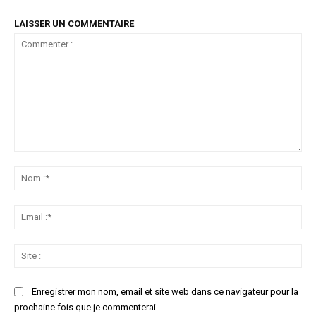
LAISSER UN COMMENTAIRE
Commenter
:
No
:*
Ema
:*
Sit
:
Enregistrer mon nom, email et site web dans ce navigateur pour la
prochaine fois que je commenterai.