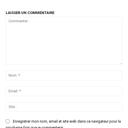
LAISSER UN COMMENTAIRE
Commenter
:
No
:*
Ema
:*
Sit
:
Enregistrer mon nom, email et site web dans ce navigateur pour la
prochaine fois que je commenterai.