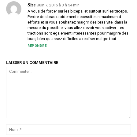
Site
Juin 7, 2016 à 3 h 54 min
A vous de forcer sur les biceps, et surtout sur les triceps.
Perdre des bras rapidement necessite un maximum d
efforts et si vous souhaitez maigrir des bras vite, dans la
mesure du possible, vous allez devoir vous activer. Les
tractions sont egalement interessantes pour maigrire des
bras, bien qu assez difficiles a realiser malgre tout.
RÉPONDRE
LAISSER UN COMMENTAIRE
Commenter
:
No
:*