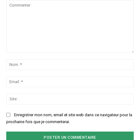
Commenter
:
No
:*
Ema
:*
Sit
:
Enregistrer mon nom, email et site web dans ce navigateur pour la
prochaine fois que je commenterai.