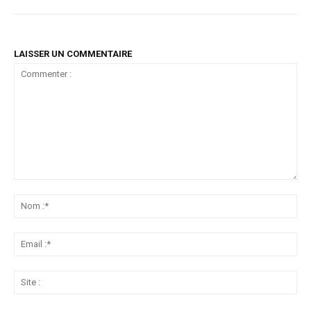
LAISSER UN COMMENTAIRE
Commenter
:
No
:*
Ema
:*
Sit
: