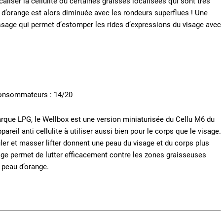
caliser la cellulite ou certaines graisses localisées qui sont très
u d’orange est alors diminuée avec les rondeurs superflues ! Une
assage qui permet d’estomper les rides d’expressions du visage avec
consommateurs : 14/20
arque LPG, le Wellbox est une version miniaturisée du Cellu M6 du
reil anti cellulite à utiliser aussi bien pour le corps que le visage.
ler et masser lifter donnent une peau du visage et du corps plus
ge permet de lutter efficacement contre les zones graisseuses
a peau d’orange.