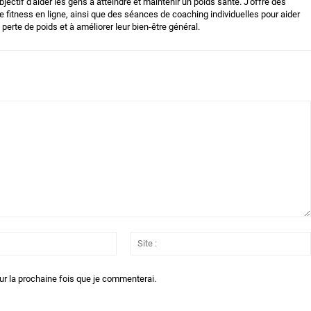
bjectif d'aider les gens à atteindre et maintenir un poids santé. J'offre des
 fitness en ligne, ainsi que des séances de coaching individuelles pour aider
 perte de poids et à améliorer leur bien-être général.
Email
:*
ur la prochaine fois que je commenterai.