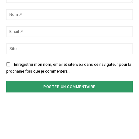
Commenter
:
No
:*
Ema
:*
Sit
:
Enregistrer mon nom, email et site web dans ce navigateur pour la
prochaine fois que je commenterai.