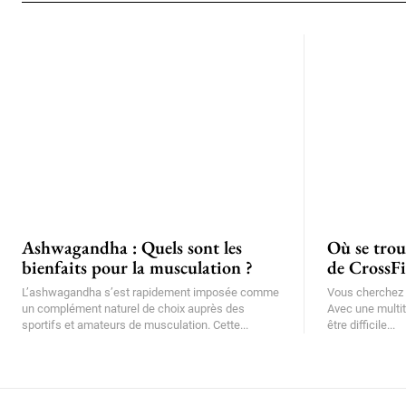
Ashwagandha : Quels sont les
Où se trouv
bienfaits pour la musculation ?
de CrossFit
L’ashwagandha s’est rapidement imposée comme
Vous cherchez o
un complément naturel de choix auprès des
Avec une multit
sportifs et amateurs de musculation. Cette...
être difficile...