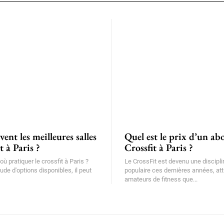
ent les meilleures salles
Quel est le prix d’un a
 à Paris ?
Crossfit à Paris ?
ù pratiquer le crossfit à Paris ?
Le CrossFit est devenu une discipli
ude d'options disponibles, il peut
populaire ces dernières années, att
amateurs de fitness que...