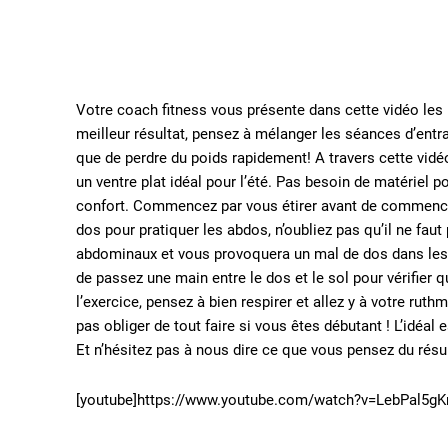
Votre coach fitness vous présente dans cette vidéo le
meilleur résultat, pensez à mélanger les séances d’ent
que de perdre du poids rapidement! A travers cette vidé
un ventre plat idéal pour l’été. Pas besoin de matériel p
confort. Commencez par vous étirer avant de commencer
dos pour pratiquer les abdos, n’oubliez pas qu’il ne faut 
abdominaux et vous provoquera un mal de dos dans les j
de passez une main entre le dos et le sol pour vérifier qu
l’exercice, pensez à bien respirer et allez y à votre rut
pas obliger de tout faire si vous êtes débutant ! L’idéal
Et n’hésitez pas à nous dire ce que vous pensez du résul
[youtube]https://www.youtube.com/watch?v=LebPal5gKr