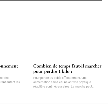
bonnement
Combien de temps faut-il marcher
pour perdre 1 kilo ?
ne très
Pour perdre du poids efficacement, une
irant autant les
alimentation saine et une activité physique
régulière sont nécessaires. La marche peut...