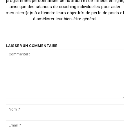
programmes personnalisés de nutrition et de fitness en ligne,
ainsi que des séances de coaching individuelles pour aider
mes client(e)s à atteindre leurs objectifs de perte de poids et
à améliorer leur bien-être général.
LAISSER UN COMMENTAIRE
Commenter
:
No
:*
Ema
:*